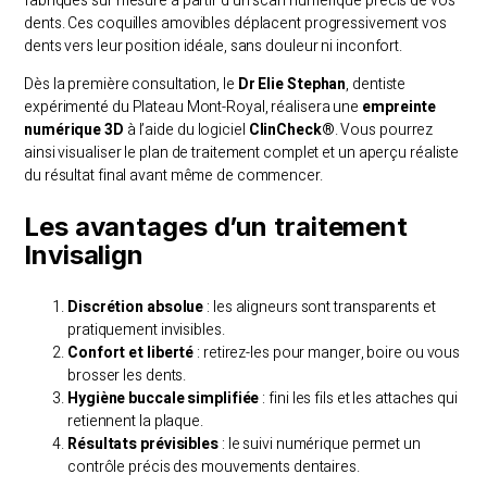
fabriqués sur mesure à partir d’un scan numérique précis de vos
dents. Ces coquilles amovibles déplacent progressivement vos
dents vers leur position idéale, sans douleur ni inconfort.
Dès la première consultation, le
Dr Elie Stephan
, dentiste
expérimenté du Plateau Mont-Royal, réalisera une
empreinte
numérique 3D
à l’aide du logiciel
ClinCheck®
. Vous pourrez
ainsi visualiser le plan de traitement complet et un aperçu réaliste
du résultat final avant même de commencer.
Les avantages d’un traitement
Invisalign
Discrétion absolue
: les aligneurs sont transparents et
pratiquement invisibles.
Confort et liberté
: retirez-les pour manger, boire ou vous
brosser les dents.
Hygiène buccale simplifiée
: fini les fils et les attaches qui
retiennent la plaque.
Résultats prévisibles
: le suivi numérique permet un
contrôle précis des mouvements dentaires.